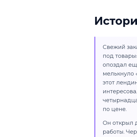
Истори
Свежий зака
под товары»
опоздал ещ
мелькнуло «
этот лендин
интересовал
четырнадцат
по цене.
Он открыл 
работы. Чер