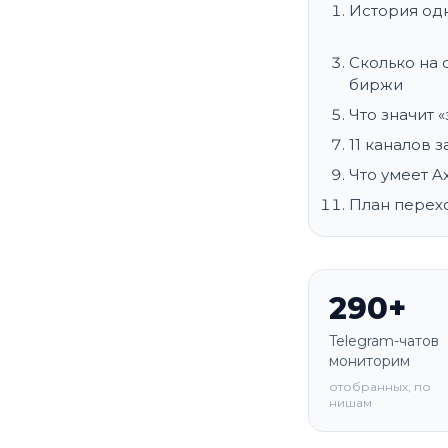
История од
Сколько на
биржи
Что значит 
11 каналов 
Что умеет A
План перехо
290+
Telegram-чатов
мониторим
отобранных, по
нишам