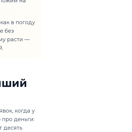
тложим на
как в погоду
е без
му расти —
й.
чший
вок, когда у
о про деньги:
т десять