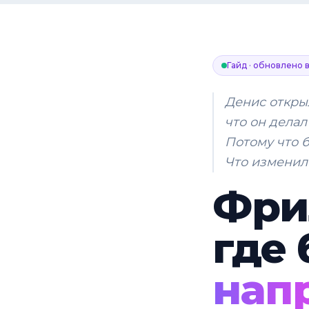
Гайд · обновлено 
Денис открыл
что он делал
Потому что б
Что изменил
Фри
где 
нап