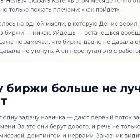
. Нельзя сказать Кате: «в этом месяце точно о
но только пожать плечами: «как пойдёт».
лось на одной мысли, в которую Денис верил, 
без биржи — никак. Уйдёшь — останешься вообщ
даже не замечал, что биржа давно не давала е
давала не утонуть. А он перепутал это с работо
у биржи больше не лу
т
одну задачу новичка — дают первый поток зая
мени. За это они берут дорого, и речь не тольк
миссией, демпингом и нервами. Заказчик види