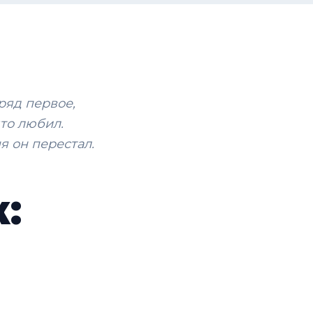
ряд первое,
что любил.
я он перестал.
: