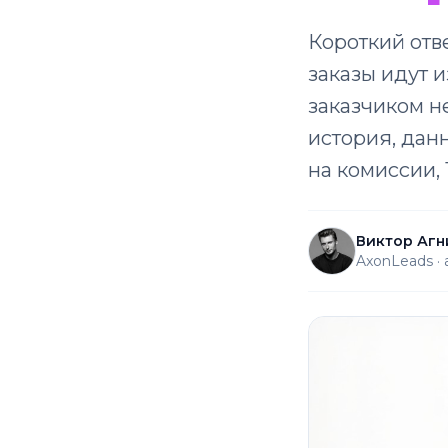
Короткий отв
заказы идут и
заказчиком н
история, дан
на комиссии, 
Виктор Агн
AxonLeads ·