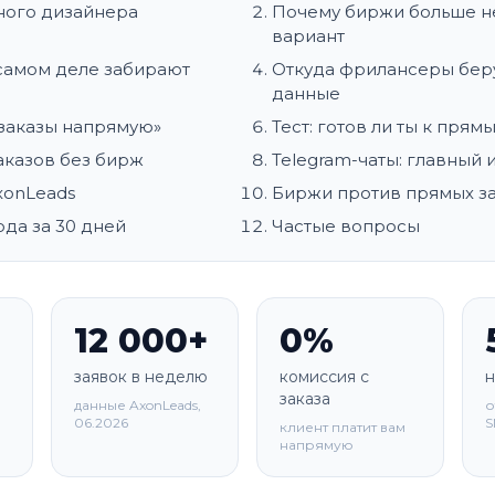
ного дизайнера
Почему биржи больше н
вариант
 самом деле забирают
Откуда фрилансеры беру
данные
«заказы напрямую»
Тест: готов ли ты к прям
заказов без бирж
Telegram-чаты: главный 
xonLeads
Биржи против прямых з
да за 30 дней
Частые вопросы
12 000+
0%
заявок в неделю
комиссия с
н
заказа
данные AxonLeads,
о
06.2026
клиент платит вам
напрямую