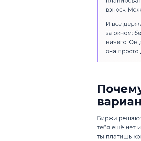
планировать
взнос». Мож
И всё держа
за окном: 
ничего. Он 
она просто 
Почем
вариан
Биржи решают 
тебя ещё нет и
ты платишь ко