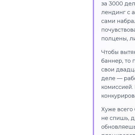
за 3000 дел
лендинг с 
сами набрал
почувствов
полцены, ли
Чтобы вытян
баннер, то 
свои двадц
деле — рабо
комиссией.
конкурирова
Хуже всего 
не спишь, 
обновляешь