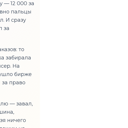
 — 12 000 за
авно пальцы
л. И сразу
л за
казов: то
жа забирала
сер. На
д ушло бирже
 за право
елю — завал,
шина,
зя ничего