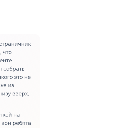
остраничник
, что
ленте
л собрать
кого это не
ке из
низу вверх,
лкой на
 вон ребята