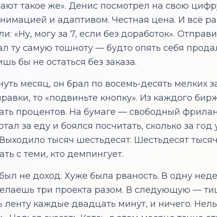
ают такое же». Денис посмотрел на свою цифру
анимацией и адаптивом. Честная цена. И всё р
и: «Ну, могу за 7, если без доработок». Отправи
ал ту самую тошноту — будто опять себя прода
шь бы не остаться без заказа.
уть месяц, он брал по восемь-десять мелких за
правки, то «подвиньте кнопку». Из каждого бир
ать процентов. На бумаге — свободный фрилан
тал за еду и боялся посчитать, сколько за го
 Выходило тысяч шестьдесят. Шестьдесят тысяч
ть с теми, кто демпингует.
был не доход. Хуже была рваность. В одну нед
делаешь три проекта разом. В следующую — ти
 ленту каждые двадцать минут, и ничего. Нель