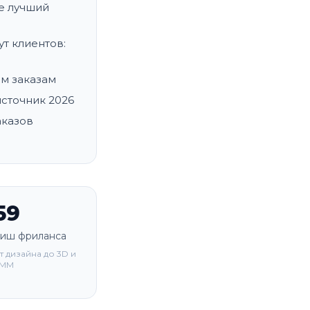
е лучший
т клиентов:
ым заказам
источник 2026
аказов
59
иш фриланса
т дизайна до 3D и
SMM