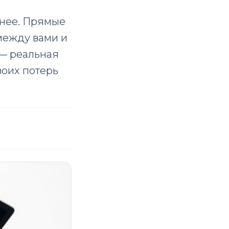
днее. Прямые
 между вами и
 — реальная
воих потерь